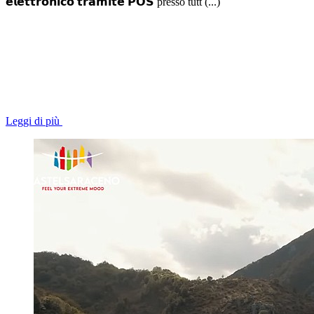
𝗲𝗹𝗲𝘁𝘁𝗿𝗼𝗻𝗶𝗰𝗼 𝘁𝗿𝗮𝗺𝗶𝘁𝗲 𝗣𝗢𝗦 presso tutt (...)
Leggi di più