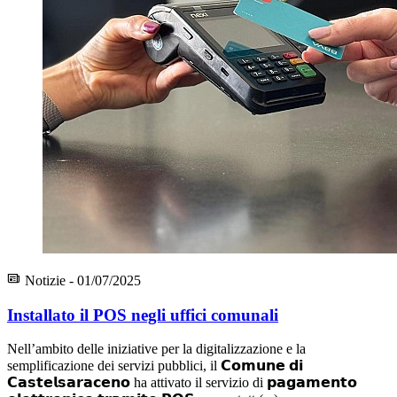
Notizie - 01/07/2025
Installato il POS negli uffici comunali
Nell’ambito delle iniziative per la digitalizzazione e la
semplificazione dei servizi pubblici, il 𝗖𝗼𝗺𝘂𝗻𝗲 𝗱𝗶
𝗖𝗮𝘀𝘁𝗲𝗹𝘀𝗮𝗿𝗮𝗰𝗲𝗻𝗼 ha attivato il servizio di 𝗽𝗮𝗴𝗮𝗺𝗲𝗻𝘁𝗼