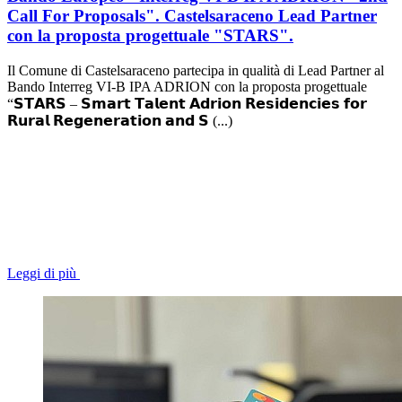
Call For Proposals". Castelsaraceno Lead Partner
con la proposta progettuale "STARS".
Il Comune di Castelsaraceno partecipa in qualità di Lead Partner al
Bando Interreg VI-B IPA ADRION con la proposta progettuale
“𝗦𝗧𝗔𝗥𝗦 – 𝗦𝗺𝗮𝗿𝘁 𝗧𝗮𝗹𝗲𝗻𝘁 𝗔𝗱𝗿𝗶𝗼𝗻 𝗥𝗲𝘀𝗶𝗱𝗲𝗻𝗰𝗶𝗲𝘀 𝗳𝗼𝗿
𝗥𝘂𝗿𝗮𝗹 𝗥𝗲𝗴𝗲𝗻𝗲𝗿𝗮𝘁𝗶𝗼𝗻 𝗮𝗻𝗱 𝗦 (...)
Leggi di più