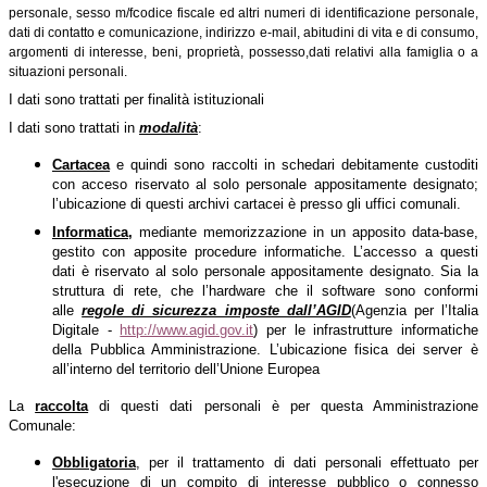
c
personale, sesso m/f
odice fiscale ed altri numeri di identificazione personale,
dati di contatto e comunicazione, indirizzo e-mail, abitudini di vita e di consumo,
argomenti di interesse,
beni, proprietà, possesso,
dati relativi alla famiglia o a
situazioni personali.
I dati sono trattati per finalità istituzionali
I dati sono trattati in
modalità
:
Cartacea
e quindi sono raccolti in schedari debitamente custoditi
con acceso riservato al solo personale appositamente designato;
l’ubicazione di questi archivi cartacei è presso gli uffici comunali.
Informatica,
mediante memorizzazione in un apposito data-base,
gestito con apposite procedure informatiche. L’accesso a questi
dati è riservato al solo personale appositamente designato. Sia la
struttura di rete, che l’hardware che il software sono conformi
alle
regole di sicurezza imposte dall’AGID
(Agenzia per l’Italia
Digitale -
http://www.agid.gov.it
) per le infrastrutture informatiche
della Pubblica Amministrazione. L’ubicazione fisica dei server è
all’interno del territorio dell’Unione Europea
La
raccolta
di questi dati personali è per questa Amministrazione
Comunale:
Obbligatoria
, per il trattamento di dati personali effettuato per
l'esecuzione di un compito di interesse pubblico o connesso