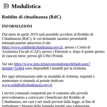
Modulistica
Reddito di cittadinanza (RdC)
INFORMAZIONI
Dal mese di aprile 2019 sarà possibile accedere al Reddito di
Cittadinanza (RdC), le cui domande saranno presentabili
telematicamente attraverso il sito
https://www.redditodicittadinanza.gov.it/
, presso i Centri di
Assistenza Fiscale (CAF), presso i Patronati o, dopo il quinto giorno
di ciascun mese, presso gli Uffici Postali.
Sul sito
https://www.inps.it/nuovoportaleinps/default.aspx?
itemdir=52464
sono disponibili i modelli per la richiesta.
Per ogni informazione utile su modalità di richiesta, requisiti e
ammontare si rimanda al portale dedicato
www.redditodicittadinanza.gov.it
.
I servizi comunali competenti per il contrasto alla povertà
provvederanno a convocare i beneficiari del Reddito di
Cittadinanza, nei casi e nei modi previsti dalla legge, al fine di
individuare i bisogni della famiglia tramite una valutazione