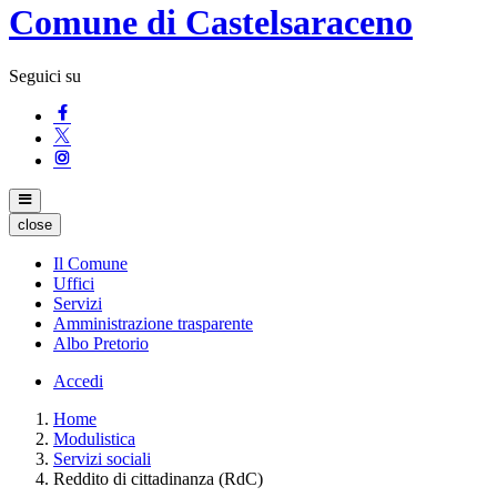
Comune di Castelsaraceno
Seguici su
close
Il Comune
Uffici
Servizi
Amministrazione trasparente
Albo Pretorio
Accedi
Home
Modulistica
Servizi sociali
Reddito di cittadinanza (RdC)