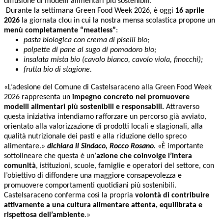
diffusione di modelli alimentari più sostenibili.
Durante la settimana Green Food Week 2026, è oggi
16 aprile
2026
la giornata clou in cui la nostra mensa scolastica propone un
menù completamente “meatless”
:
pasta biologica con crema di piselli bio;
polpette di pane al sugo di pomodoro bio;
insalata mista bio (cavolo bianco, cavolo viola, finocchi);
frutta bio di stagione.
«L’adesione del Comune di Castelsaraceno alla Green Food Week
2026 rappresenta un
i
mpegno concreto nel promuovere
modelli alimentari più sostenibili e responsabili
.
Attraverso
questa iniziativa intendiamo rafforzare un percorso già avviato,
orientato alla valorizzazione di prodotti locali e stagionali, alla
qualità nutrizionale dei pasti e alla riduzione dello spreco
alimentare.»
dichiara il Sindaco, Rocco Rosano.
«È importante
sottolineare che questa è un’
azione che coinvolge l’intera
comunità
, istituzioni, scuole, famiglie e operatori del settore, con
l’obiettivo di diffondere una maggiore consapevolezza e
promuovere comportamenti quotidiani più sostenibili.
Castelsaraceno conferma così la propria
volontà di contribuire
attivamente a una cultura alimentare attenta, equilibrata e
rispettosa dell’ambiente
.»