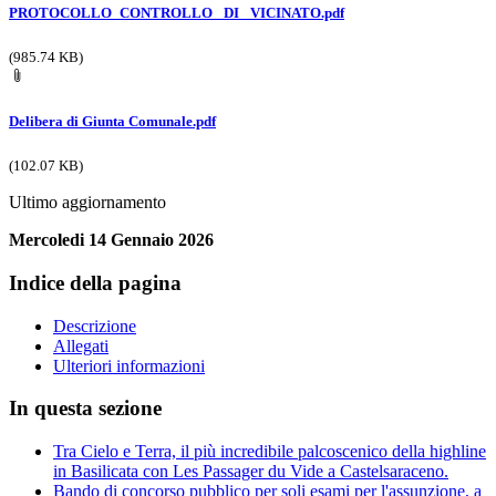
PROTOCOLLO_CONTROLLO_ DI_ VICINATO.pdf
(985.74 KB)
Delibera di Giunta Comunale.pdf
(102.07 KB)
Ultimo aggiornamento
Mercoledi 14 Gennaio 2026
Indice della pagina
Descrizione
Allegati
Ulteriori informazioni
In questa sezione
Tra Cielo e Terra, il più incredibile palcoscenico della highline
in Basilicata con Les Passager du Vide a Castelsaraceno.
Bando di concorso pubblico per soli esami per l'assunzione, a