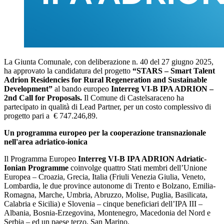
La Giunta Comunale, con deliberazione n. 40 del 27 giugno 2025,
ha approvato la candidatura del progetto
“STARS – Smart Talent
Adrion Residencies for Rural Regeneration and Sustainable
Development”
al bando europeo
Interreg VI-B IPA ADRION –
2nd Call for Proposals.
Il Comune di Castelsaraceno ha
partecipato in qualità di Lead Partner, per un costo complessivo di
progetto pari a € 747.246,89.
Un programma europeo per la cooperazione transnazionale
nell'area adriatico-ionica
Il Programma Europeo
Interreg VI-B IPA ADRION Adriatic-
Ionian Programme
coinvolge quattro Stati membri dell’Unione
Europea – Croazia, Grecia, Italia (Friuli Venezia Giulia, Veneto,
Lombardia, le due province autonome di Trento e Bolzano, Emilia-
Romagna, Marche, Umbria, Abruzzo, Molise, Puglia, Basilicata,
Calabria e Sicilia) e Slovenia – cinque beneficiari dell’IPA III –
Albania, Bosnia-Erzegovina, Montenegro, Macedonia del Nord e
Serbia – ed un paese terzo, San Marino.