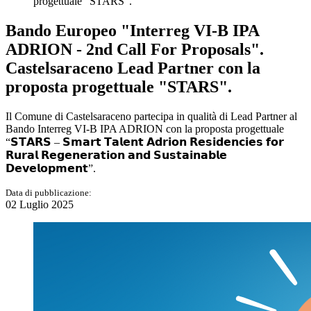
progettuale "STARS".
Bando Europeo "Interreg VI-B IPA
ADRION - 2nd Call For Proposals".
Castelsaraceno Lead Partner con la
proposta progettuale "STARS".
Il Comune di Castelsaraceno partecipa in qualità di Lead Partner al
Bando Interreg VI-B IPA ADRION con la proposta progettuale
“𝗦𝗧𝗔𝗥𝗦 – 𝗦𝗺𝗮𝗿𝘁 𝗧𝗮𝗹𝗲𝗻𝘁 𝗔𝗱𝗿𝗶𝗼𝗻 𝗥𝗲𝘀𝗶𝗱𝗲𝗻𝗰𝗶𝗲𝘀 𝗳𝗼𝗿
𝗥𝘂𝗿𝗮𝗹 𝗥𝗲𝗴𝗲𝗻𝗲𝗿𝗮𝘁𝗶𝗼𝗻 𝗮𝗻𝗱 𝗦𝘂𝘀𝘁𝗮𝗶𝗻𝗮𝗯𝗹𝗲
𝗗𝗲𝘃𝗲𝗹𝗼𝗽𝗺𝗲𝗻𝘁”.
Data di pubblicazione:
02 Luglio 2025