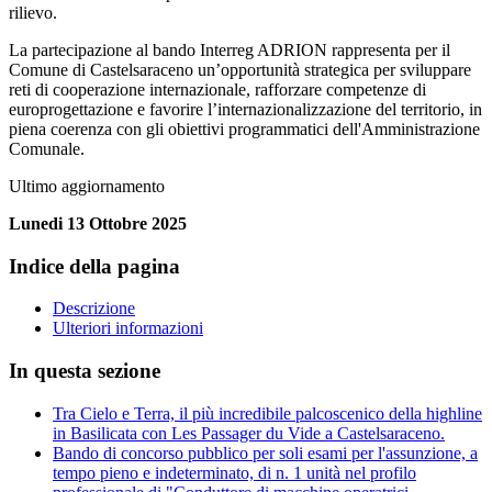
rilievo.
La partecipazione al bando Interreg ADRION rappresenta per il
Comune di Castelsaraceno un’opportunità strategica per sviluppare
reti di cooperazione internazionale, rafforzare competenze di
europrogettazione e favorire l’internazionalizzazione del territorio, in
piena coerenza con gli obiettivi programmatici dell'Amministrazione
Comunale.
Ultimo aggiornamento
Lunedi 13 Ottobre 2025
Indice della pagina
Descrizione
Ulteriori informazioni
In questa sezione
Tra Cielo e Terra, il più incredibile palcoscenico della highline
in Basilicata con Les Passager du Vide a Castelsaraceno.
Bando di concorso pubblico per soli esami per l'assunzione, a
tempo pieno e indeterminato, di n. 1 unità nel profilo