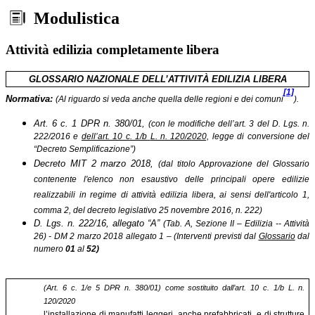
Modulistica
Attività edilizia completamente libera
GLOSSARIO NAZIONALE DELL’ATTIVITÀ EDILIZIA LIBERA
[1]
Normativa:
(Al riguardo si veda anche quella delle regioni e dei comuni
).
Art. 6 c. 1 DPR n. 380/01,
(con le modifiche dell’art. 3 del D. Lgs. n.
222/2016 e
dell’art. 10 c. 1/b
L. n. 120/2020,
legge di conversione del
“Decreto Semplificazione
”)
Decreto MIT 2 marzo 2018,
(dal titolo Approvazione del Glossario
contenente l'elenco non esaustivo delle principali opere edilizie
realizzabili in regime di attività edilizia libera, ai sensi dell'articolo 1,
comma 2, del decreto legislativo 25 novembre 2016, n. 222)
D. Lgs. n. 222/16, allegato “A”
(Tab. A, Sezione II – Edilizia -- Attività
26) - DM 2 marzo 2018 allegato 1 – (Interventi previsti dal
Glossario
dal
numero
01
al
52)
(Art. 6 c. 1/e 5 DPR n. 380/01) come sostituito dall’art. 10 c. 1/b L. n.
120/2020
l’installazione di manufatti leggeri, anche prefabbricati, e di strutture