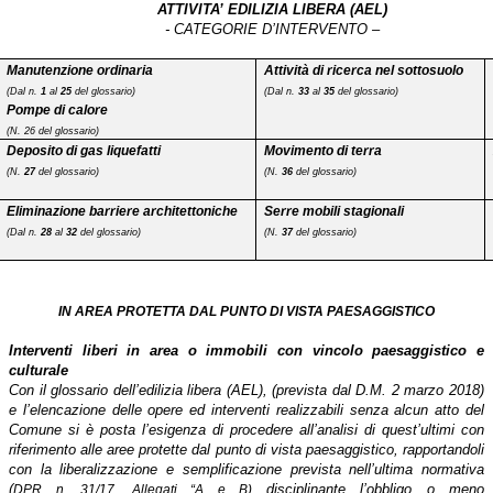
ATTIVITA’ EDILIZIA LIBERA (AEL)
- CATEGORIE D’INTERVENTO –
Manutenzione ordinaria
Attività di ricerca nel sottosuolo
(Dal n.
1
al
25
del glossario)
(Dal n.
33
al
35
del glossario)
Pompe di calore
(N. 26 del glossario)
Deposito di gas liquefatti
Movimento di terra
(N.
27
del glossario)
(N.
36
del glossario)
Eliminazione barriere architettoniche
Serre mobili stagionali
(Dal n.
28
al
32
del glossario)
(N.
37
del glossario)
IN AREA PROTETTA DAL PUNTO DI VISTA PAESAGGISTICO
Interventi liberi in area o immobili con vincolo paesaggistico e
culturale
Con il glossario dell’edilizia libera (AEL), (prevista dal D.M. 2 marzo 2018)
e l’elencazione delle opere ed interventi realizzabili senza alcun atto del
Comune si è posta l’esigenza di procedere all’analisi di quest’ultimi con
riferimento alle aree protette dal punto di vista paesaggistico, rapportandoli
con la liberalizzazione e semplificazione prevista nell’ultima normativa
(
disciplinante l’obbligo o meno
DPR n. 31/17. Allegati “A e B)