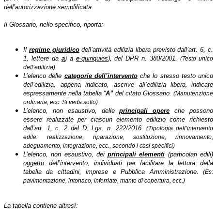
dell’autorizzazione semplificata.
Il Glossario, nello specifico, riporta:
Il
regime giuridico
dell’attività edilizia libera previsto dall’art. 6, c.
1, lettere da
a
) a
e
-quinquies
), del DPR n. 380/2001.
(Testo unico
dell’edilizia)
L’elenco delle
categorie dell’intervento
che lo stesso testo unico
dell’edilizia, appena indicato, ascrive all’edilizia libera
indicate
,
espressamente nella tabella “
A”
del citato Glossario.
(Manutenzione
ordinaria, ecc. Si veda sotto)
L’elenco, non esaustivo, delle
principali opere
che possono
essere realizzate per ciascun elemento edilizio come richiesto
dall’art. 1, c. 2 del D. Lgs. n. 222/2016.
(Tipologia dell’intervento
edile: realizzazione, riparazione, sostituzione,
rinnovamento,
adeguamento, integrazione, ecc., secondo i casi specifici)
L’elenco, non esaustivo, dei
principali elementi
(particolari edili)
oggetto
dell’intervento, individuati per facilitare la lettura della
tabella da cittadini, imprese e Pubblica Amministrazione.
(Es:
pavimentazione, intonaco, inferriate, manto di copertura, ecc.)
La tabella contiene altresì: