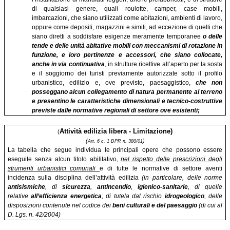
di qualsiasi genere, quali roulotte, camper, case mobili,
imbarcazioni, che siano utilizzati come abitazioni, ambienti di lavoro,
oppure come depositi, magazzini e simili, ad eccezione di quelli che
siano diretti a soddisfare esigenze meramente temporanee
o delle
tende e delle unità abitative mobili con meccanismi di rotazione in
funzione, e loro pertinenze e accessori, che siano collocate,
anche in via continuativa
, in strutture ricettive all’aperto per la sosta
e il soggiorno dei turisti previamente autorizzate sotto il profilo
urbanistico, edilizio e, ove previsto, paesaggistico,
che non
posseggano alcun collegamento di natura permanente al terreno
e presentino le caratteristiche dimensionali e tecnico-costruttive
previste dalle normative regionali di settore ove esistenti;
Attività edilizia libera - Limitazione)
(
(
)
Art. 6 c. 1 DPR n. 380/01
La tabella che segue individua le principali opere che possono essere
eseguite senza alcun titolo abilitativo,
nel rispetto delle prescrizioni degli
strumenti urbanistici comunali
e di tutte le normative di settore aventi
incidenza sulla disciplina dell’attività edilizia
(in particolare, delle norme
antisismiche
, di
sicurezza
,
antincendio
,
igienico-sanitarie
, di quelle
relative
all’efficienza energetica
, di tutela dal rischio
idrogeologico
, delle
disposizioni contenute nel codice dei
beni culturali e del paesaggio
(di cui al
D. Lgs. n. 42/2004)